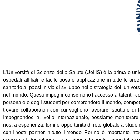
L’Università di Scienze della Salute (UoHS) è la prima e unica
ospedali affiliati, è facile trovare applicazione in tutte le ar
sanitario ai paesi in via di sviluppo nella strategia dell’univ
nel mondo. Questi impegni consentono l’accesso a talenti, col
personale e degli studenti per comprendere il mondo, competere
trovare collaboratori con cui vogliono lavorare, strutture di
Impegnandoci a livello internazionale, possiamo monitorare i 
nostra esperienza, fornire opportunità di rete globale a studen
con i nostri partner in tutto il mondo. Per noi è importante int
scienza e la tecnologia, la creazione e le applicazioni della 