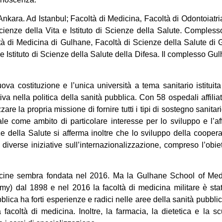
e Ankara. Ad Istanbul; Facoltà di Medicina, Facoltà di Odontoiatr
 Scienze della Vita e Istituto di Scienze della Salute. Comple
à di Medicina di Gulhane, Facoltà di Scienze della Salute di 
e Istituto di Scienze della Salute della Difesa. Il complesso Gul
va costituzione e l’unica università a tema sanitario istituita
va nella politica della sanità pubblica. Con 58 ospedali affiliat
re la propria missione di fornire tutti i tipi di sostegno sanitari
nale come ambito di particolare interesse per lo sviluppo e l’a
e della Salute si afferma inoltre che lo sviluppo della cooper
diverse iniziative sull’internazionalizzazione, compreso l’obiet
dicine sembra fondata nel 2016. Ma la Gulhane School of Me
y) dal 1898 e nel 2016 la facoltà di medicina militare è sta
bblica ha forti esperienze e radici nelle aree della sanità pubbl
coltà di medicina. Inoltre, la farmacia, la dietetica e la sc