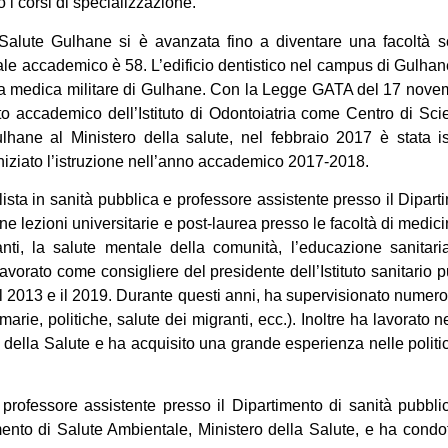
 i corsi di specializzazione.
 Salute Gulhane si è avanzata fino a diventare una facoltà sci
nale accademico è 58. L’edificio dentistico nel campus di Gulhane
a medica militare di Gulhane. Con la Legge GATA del 17 novembre
o accademico dell’Istituto di Odontoiatria come Centro di Scie
hane al Ministero della salute, nel febbraio 2017 è stata isti
 iniziato l’istruzione nell’anno accademico 2017-2018.
ista in sanità pubblica e professore assistente presso il Dipart
ne lezioni universitarie e post-laurea presso le facoltà di medic
nti, la salute mentale della comunità, l’educazione sanitaria,
orato come consigliere del presidente dell’Istituto sanitario p
a il 2013 e il 2019. Durante questi anni, ha supervisionato numer
arie, politiche, salute dei migranti, ecc.). Inoltre ha lavorato 
ro della Salute e ha acquisito una grande esperienza nelle polit
professore assistente presso il Dipartimento di sanità pubbl
ento di Salute Ambientale, Ministero della Salute, e ha condot