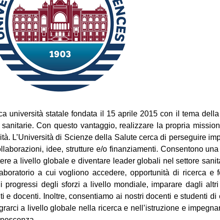
 università statale fondata il 15 aprile 2015 con il tema della 
ee sanitarie. Con questo vantaggio, realizzare la propria missione 
ersità. L’Università di Scienze della Salute cerca di perseguire 
laborazioni, idee, strutture e/o finanziamenti. Consentono una
 a livello globale e diventare leader globali nel settore sanita
 laboratorio a cui vogliono accedere, opportunità di ricerca e 
progressi degli sforzi a livello mondiale, imparare dagli altr
ti e docenti. Inoltre, consentiamo ai nostri docenti e studenti d
egrarci a livello globale nella ricerca e nell’istruzione e impegna
conoscenza.