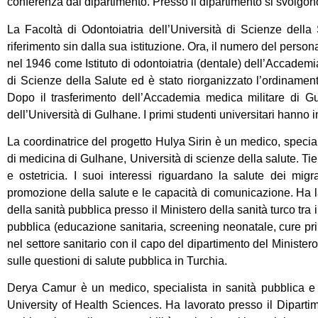
conferenza dal dipartimento. Presso il dipartimento si svolgono
La Facoltà di Odontoiatria dell’Università di Scienze della
riferimento sin dalla sua istituzione. Ora, il numero del perso
nel 1946 come Istituto di odontoiatria (dentale) dell’Accademi
di Scienze della Salute ed è stato riorganizzato l’ordinament
Dopo il trasferimento dell’Accademia medica militare di Gul
dell’Università di Gulhane. I primi studenti universitari hanno
La coordinatrice del progetto Hulya Sirin è un medico, special
di medicina di Gulhane, Università di scienze della salute. Tie
e ostetricia. I suoi interessi riguardano la salute dei migra
promozione della salute e le capacità di comunicazione. Ha lav
della sanità pubblica presso il Ministero della sanità turco tr
pubblica (educazione sanitaria, screening neonatale, cure prim
nel settore sanitario con il capo del dipartimento del Ministe
sulle questioni di salute pubblica in Turchia.
Derya Camur è un medico, specialista in sanità pubblica e 
University of Health Sciences. Ha lavorato presso il Dipartim